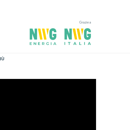
Grazie a
IÙ